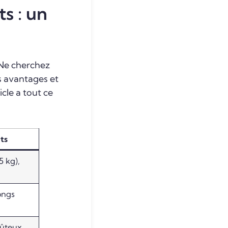
ts : un
? Ne cherchez
es avantages et
cle a tout ce
ts
5 kg),
ongs
oûteux