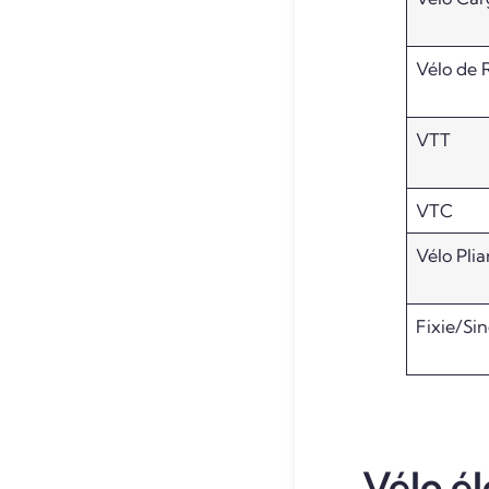
Vélo de 
VTT
VTC
Vélo Plia
Fixie/Si
Vélo él