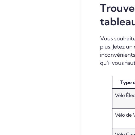
Trouvez
tablea
Vous souhaitez
plus. Jetez un
inconvénients 
qu’il vous fau
Type d
Vélo Éle
Vélo de V
Vélo Car