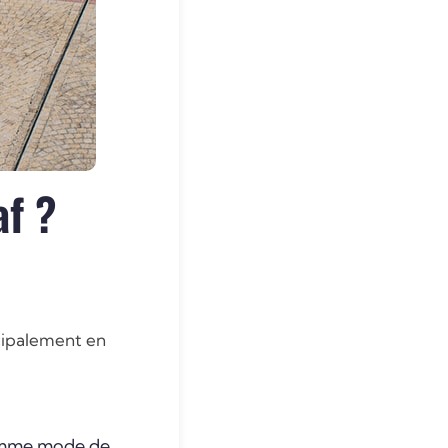
af ?
ncipalement en
comme mode de