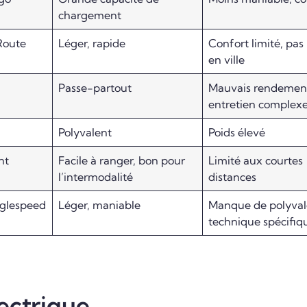
chargement
Route
Léger, rapide
Confort limité, pas
en ville
Passe-partout
Mauvais rendemen
entretien complex
Polyvalent
Poids élevé
nt
Facile à ranger, bon pour
Limité aux courtes
l’intermodalité
distances
nglespeed
Léger, maniable
Manque de polyval
technique spécifiq
ectrique