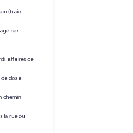
n (train,
tagé par
di, affaires de
 de dos à
 un chemin
s la rue ou