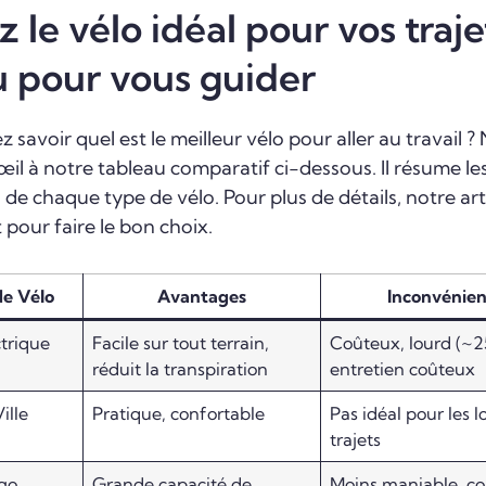
 le vélo idéal pour vos traje
u pour vous guider
 savoir quel est le meilleur vélo pour aller au travail 
 œil à notre tableau comparatif ci-dessous. Il résume l
de chaque type de vélo. Pour plus de détails, notre arti
t pour faire le bon choix.
e Vélo
Avantages
Inconvénien
ctrique
Facile sur tout terrain,
Coûteux, lourd (~2
réduit la transpiration
entretien coûteux
ille
Pratique, confortable
Pas idéal pour les l
trajets
go
Grande capacité de
Moins maniable, c