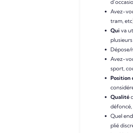
d’occasio
Avez-vou
tram, etc)
Qui
va ut
plusieurs
Dépose/r
Avez-vou
sport, co
Position
considére
Qualité
d
défoncé, 
Quel end
plié dis