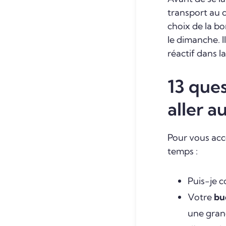
transport au q
choix de la b
le dimanche. I
réactif dans la
13 ques
aller au
Pour vous ac
temps :
Puis-je 
Votre
bu
une grand