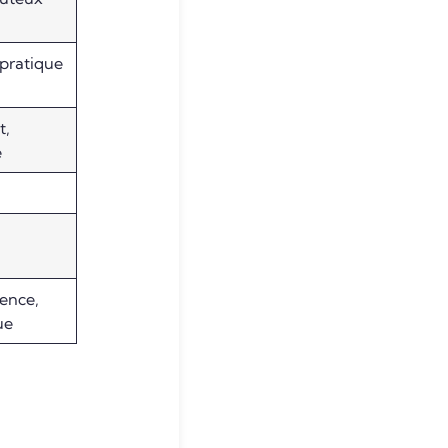
 pratique
t,
e
ence,
ue