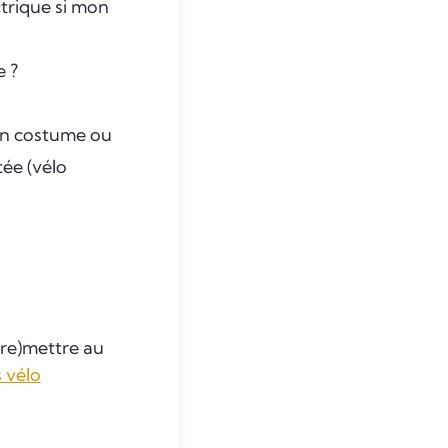
ctrique si mon
e ?
 En costume ou
tée (vélo
(re)mettre au
 vélo