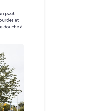
 on peut
lourdes et
de douche à