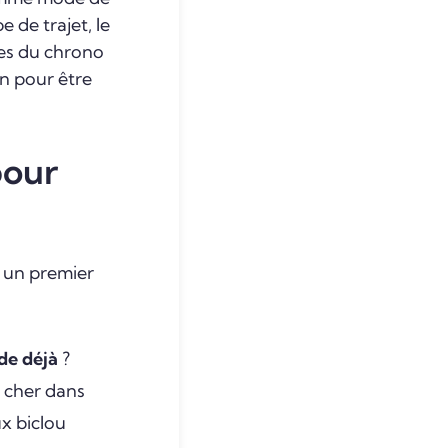
 de trajet, le
tes du chrono
en pour être
pour
 un premier
de déjà
?
s cher dans
x biclou