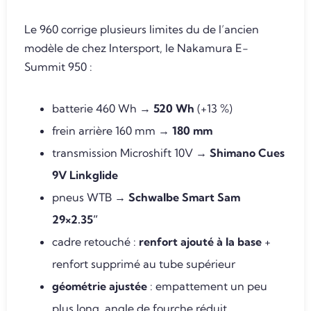
Le 960 corrige plusieurs limites du de l’ancien
modèle de chez Intersport, le Nakamura E-
Summit 950 :
batterie 460 Wh →
520 Wh
(+13 %)
frein arrière 160 mm →
180 mm
transmission Microshift 10V →
Shimano Cues
9V Linkglide
pneus WTB →
Schwalbe Smart Sam
29×2.35”
cadre retouché :
renfort ajouté à la base
+
renfort supprimé au tube supérieur
géométrie ajustée
: empattement un peu
plus long, angle de fourche réduit