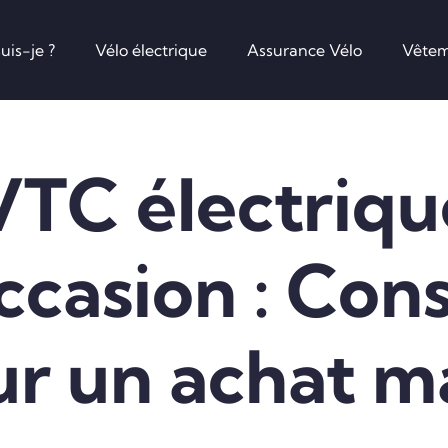
uis-je ?
Vélo électrique
Assurance Vélo
Vêtem
VTC électriqu
ccasion : Cons
r un achat m