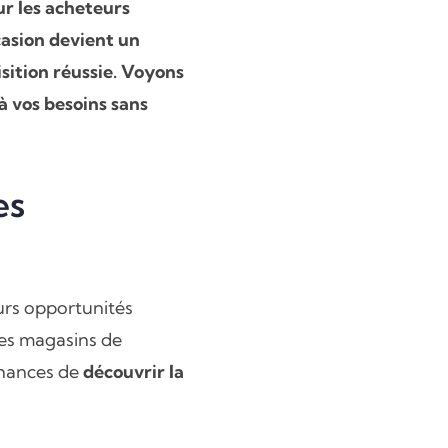
ur les acheteurs
casion devient un
isition réussie. Voyons
à vos besoins sans
es
eurs opportunités
des magasins de
chances de
découvrir la