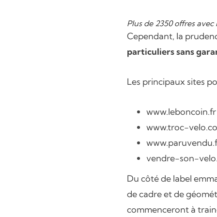
Plus de 2350 offres avec 
Cependant, la prudence 
particuliers sans gara
Les principaux sites po
www.leboncoin.fr
www.troc-velo.c
www.paruvendu.f
vendre-son-velo
Du côté de label emmaus
de cadre et de géométri
commenceront à trainer