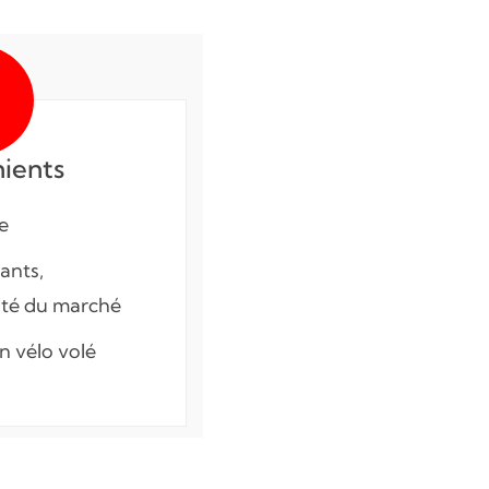
ients
e
ants,
ité du marché
n vélo volé