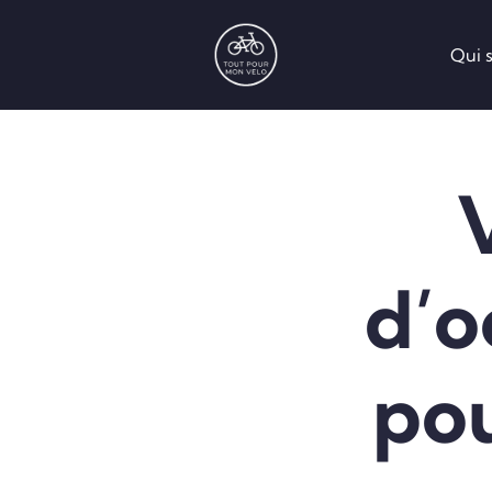
Qui s
d’o
pou