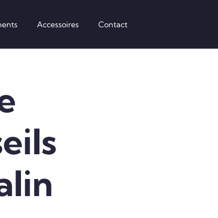
ents
Accessoires
Contact
e
eils
alin