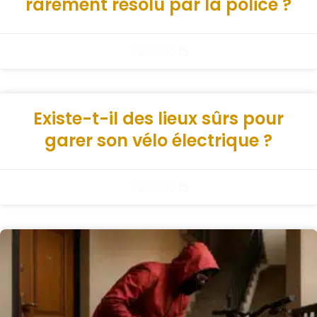
rarement résolu par la police ?
2 août 2025
Existe-t-il des lieux sûrs pour
garer son vélo électrique ?
2 août 2025