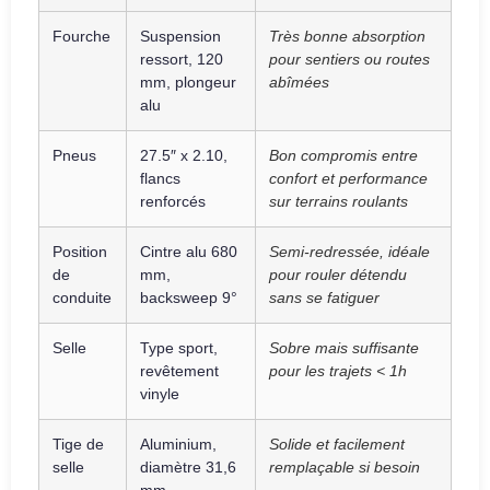
Fourche
Suspension
Très bonne absorption
ressort, 120
pour sentiers ou routes
mm, plongeur
abîmées
alu
Pneus
27.5″ x 2.10,
Bon compromis entre
flancs
confort et performance
renforcés
sur terrains roulants
Position
Cintre alu 680
Semi-redressée, idéale
de
mm,
pour rouler détendu
conduite
backsweep 9°
sans se fatiguer
Selle
Type sport,
Sobre mais suffisante
revêtement
pour les trajets < 1h
vinyle
Tige de
Aluminium,
Solide et facilement
selle
diamètre 31,6
remplaçable si besoin
mm