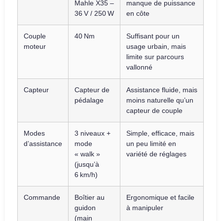
Mahle X35 –
manque de puissance
36 V / 250 W
en côte
Couple
40 Nm
Suffisant pour un
moteur
usage urbain, mais
limite sur parcours
vallonné
Capteur
Capteur de
Assistance fluide, mais
pédalage
moins naturelle qu’un
capteur de couple
Modes
3 niveaux +
Simple, efficace, mais
d’assistance
mode
un peu limité en
« walk »
variété de réglages
(jusqu’à
6 km/h)
Commande
Boîtier au
Ergonomique et facile
guidon
à manipuler
(main