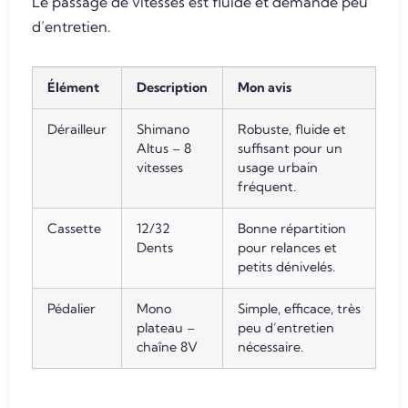
Le passage de vitesses est fluide et demande peu
d’entretien.
Élément
Description
Mon avis
Dérailleur
Shimano
Robuste, fluide et
Altus – 8
suffisant pour un
vitesses
usage urbain
fréquent.
Cassette
12/32
Bonne répartition
Dents
pour relances et
petits dénivelés.
Pédalier
Mono
Simple, efficace, très
plateau –
peu d’entretien
chaîne 8V
nécessaire.